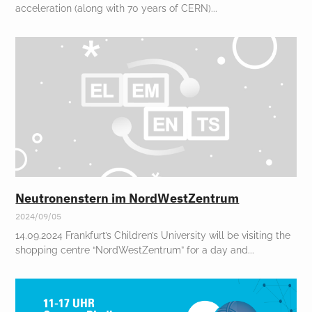
acceleration (along with 70 years of CERN)
Neutronenstern im NordWestZentrum
2024/09/05
14.09.2024 Frankfurt’s Children’s University will be visiting the
shopping centre “NordWestZentrum” for a day and