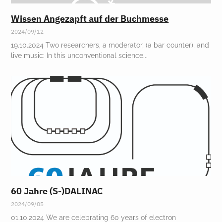
Wissen Angezapft auf der Buchmesse
2024/09/12
19.10.2024 Two researchers, a moderator, (a bar counter), and
live music: In this unconventional science
60 Jahre (S-)DALINAC
2024/09/05
01.10.2024 We are celebrating 60 years of electron