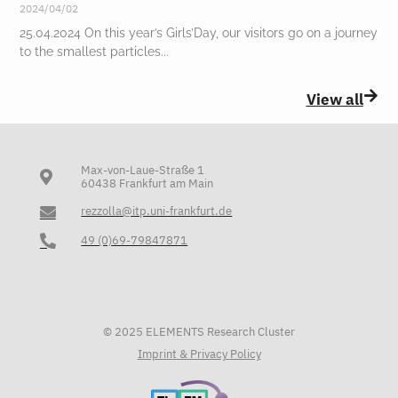
2024/04/02
25.04.2024 On this year’s Girls’Day, our visitors go on a journey
to the smallest particles
View all
Max-von-Laue-Straße 1
60438 Frankfurt am Main
rezzolla@itp.uni-frankfurt.de
49 (0)69-79847871
© 2025 ELEMENTS Research Cluster
Imprint & Privacy Policy