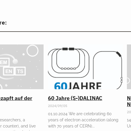
re:
zapft auf der
60 Jahre (S-)DALINAC
N
N
2024/09/05
20
01.10.2024 We are celebrating 60
esearchers, a
years of electron acceleration (along
14
r counter), and live
with 70 years of CERN)
Un