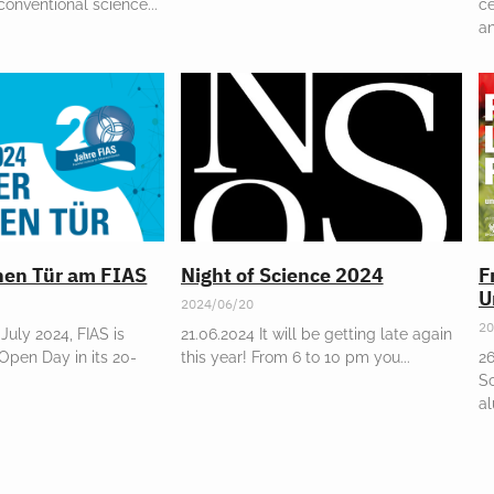
nconventional science
ce
a
enen Tür am FIAS
Night of Science 2024
F
U
2024/06/20
20
July 2024, FIAS is
21.06.2024 It will be getting late again
 Open Day in its 20-
this year! From 6 to 10 pm you
26
Sc
al