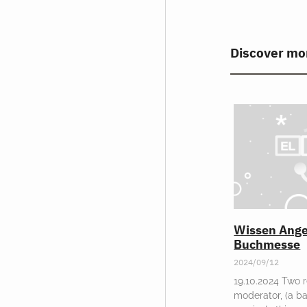
Discover mo
Wissen Ange
Buchmesse
2024/09/12
19.10.2024 Two r
moderator, (a ba