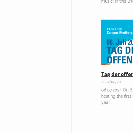
music: In this u
Tag der off
2024/06/20
06.07.2024 On 6 
hosting the first
year