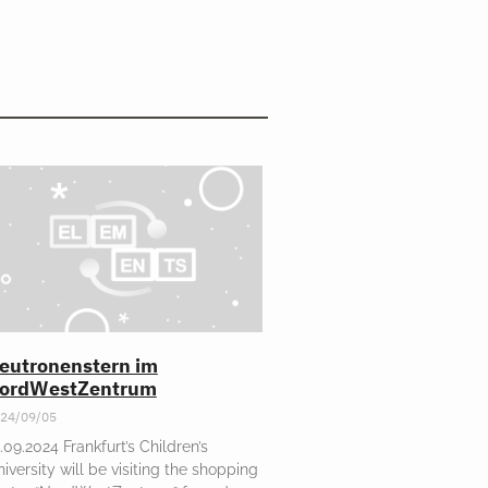
eutronenstern im
ordWestZentrum
24/09/05
.09.2024 Frankfurt’s Children’s
iversity will be visiting the shopping