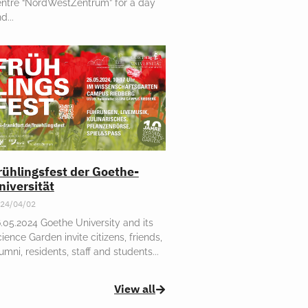
ntre “NordWestZentrum” for a day
nd
rühlingsfest der Goethe-
niversität
24/04/02
.05.2024 Goethe University and its
ience Garden invite citizens, friends,
umni, residents, staff and students
View all