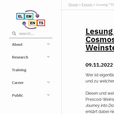
Home
»
Events
»
Lesung “T
Lesung
Cosmos
About
Weinst
Research
09.11.2022 
Training
Wer ist eigentl
und zu welche
Career
Diesen und wei
Public
Prescod-Weinst
Journey into Da
erklärt dabei n