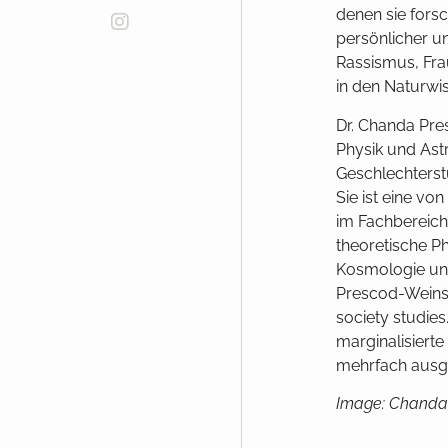
denen sie fors
persönlicher un
Rassismus, Fra
in den Naturwi
Dr. Chanda Pres
Physik und Ast
Geschlechterst
Sie ist eine v
im Fachbereich
theoretische Ph
Kosmologie und
Prescod-Weinste
society studies
marginalisiert
mehrfach ausg
Image: Chanda 